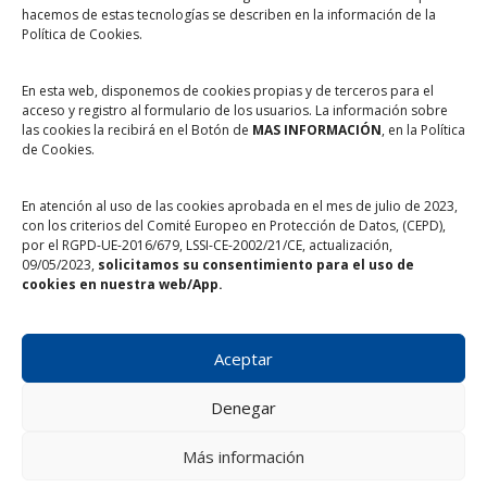
PROYECTOS
hacemos de estas tecnologías se describen en la información de la
Política de Cookies.
Empleo y formación
Yo no lo tiro
En esta web, disponemos de cookies propias y de terceros para el
Ayuda a desfavorecidos
Aprender comiendo
acceso y registro al formulario de los usuarios. La información sobre
las cookies la recibirá en el Botón de
MAS INFORMACIÓN
, en la Política
FEGA Frutas y hortalizas
Cocina de aprovechamiento
de Cookies.
En atención al uso de las cookies aprobada en el mes de julio de 2023,
con los criterios del Comité Europeo en Protección de Datos, (CEPD),
por el RGPD-UE-2016/679, LSSI-CE-2002/21/CE, actualización,
Aviso legal y Política de privacidad
Condiciones de uso
09/05/2023,
solicitamos su consentimiento para el uso de
cookies en nuestra web/App.
Política de cookies
Colaboraciones web
Todos los derechos reservados © 2020-2026 Banco de Alimentos
de Cádiz.
Aceptar
Diseño y Desarrollo
VEXEL Estudio Publicitario
| Hospedaje web:
Hospedados.com
Denegar
Más información