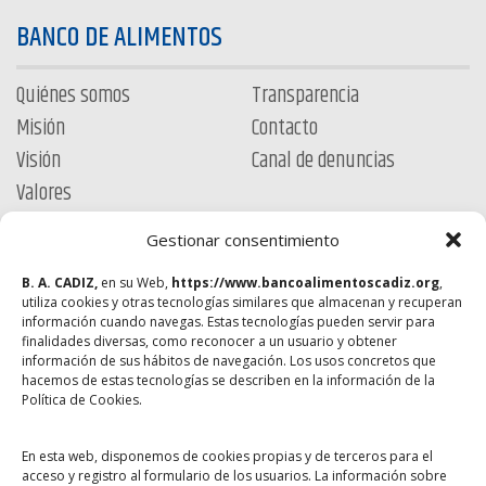
BANCO DE ALIMENTOS
Quiénes somos
Transparencia
Misión
Contacto
Visión
Canal de denuncias
Valores
ÚNETE
Gestionar consentimiento
B. A. CADIZ,
en su Web,
https://www.bancoalimentoscadiz.org
,
Colabora
utiliza cookies y otras tecnologías similares que almacenan y recuperan
información cuando navegas. Estas tecnologías pueden servir para
Hazte voluntario
finalidades diversas, como reconocer a un usuario y obtener
información de sus hábitos de navegación. Los usos concretos que
PROYECTOS
hacemos de estas tecnologías se describen en la información de la
Política de Cookies.
Empleo y formación
Yo no lo tiro
En esta web, disponemos de cookies propias y de terceros para el
Ayuda a desfavorecidos
Aprender comiendo
acceso y registro al formulario de los usuarios. La información sobre