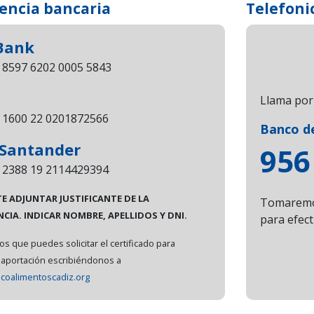
encia bancaria
Telefon
Bank
 8597 6202 0005 5843
Llama por 
 1600 22 0201872566
Banco de
Santander
956
 2388 19 2114429394
 ADJUNTAR JUSTIFICANTE DE LA
Tomaremos
CIA. INDICAR NOMBRE, APELLIDOS Y DNI.
para efect
s que puedes solicitar el certificado para
 aportación escribiéndonos a
coalimentoscadiz.org