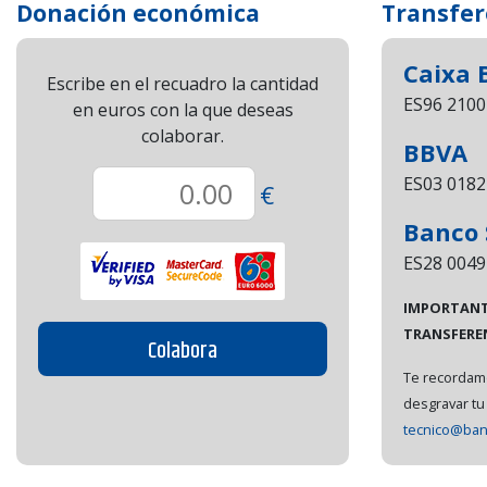
Donación económica
Transfer
Caixa 
Escribe en el recuadro la cantidad
ES96 2100
en euros con la que deseas
colaborar.
BBVA
ES03 0182
€
Banco 
ES28 0049
IMPORTANTE
TRANSFEREN
Colabora
Te recordamo
desgravar tu
tecnico@ban