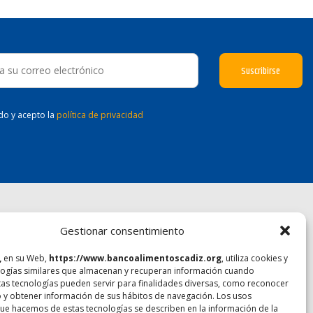
ído y acepto la
política de privacidad
PROYECTOS
Gestionar consentimiento
,
en su Web,
https://www.bancoalimentoscadiz.org
, utiliza cookies y
Empleo y formación
Yo no lo tiro
logías similares que almacenan y recuperan información cuando
Ayuda a desfavorecidos
Aprender comiendo
tas tecnologías pueden servir para finalidades diversas, como reconocer
o y obtener información de sus hábitos de navegación. Los usos
FEGA Frutas y hortalizas
Cocina de aprovechamiento
ue hacemos de estas tecnologías se describen en la información de la