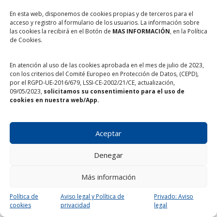
Quiero desgravar mi aportación de la declaración de la renta
En esta web, disponemos de cookies propias y de terceros para el
acceso y registro al formulario de los usuarios. La información sobre
Acepto que mis datos sean publicados como donante
las cookies la recibirá en el Botón de
MAS INFORMACIÓN
, en la Política
de Cookies.
Acepto recibir información del Banco de Alimentos de Cádiz
En atención al uso de las cookies aprobada en el mes de julio de 2023,
con los criterios del Comité Europeo en Protección de Datos, (CEPD),
He leído y acepto las
condiciones de colaboraciones web
por el RGPD-UE-2016/679, LSSI-CE-2002/21/CE, actualización,
09/05/2023,
solicitamos su consentimiento para el uso de
cookies en nuestra web/App.
Aceptar
Denegar
Más información
Política de
Aviso legal y Política de
Privado: Aviso
cookies
privacidad
legal