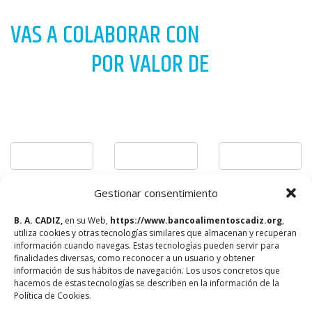
VAS A COLABORAR CON
UNA CESTA
FAMILIAR
POR VALOR DE
20,00 €
Completa los siguientes datos
Nombre
Primer apellido
Segundo apellido
E-mail
Código postal
Gestionar consentimiento
B. A. CADIZ,
en su Web,
https://www.bancoalimentoscadiz.org
,
utiliza cookies y otras tecnologías similares que almacenan y recuperan
información cuando navegas. Estas tecnologías pueden servir para
Al colaborar con nuestras cestas solidarias (10€, 20€ y 25€), tu
finalidades diversas, como reconocer a un usuario y obtener
aportación apoya tanto la compra de alimentos nutritivos como el
información de sus hábitos de navegación. Los usos concretos que
mantenimiento de nuestra labor esencial para llegar a las familias
hacemos de estas tecnologías se describen en la información de la
de Cádiz.
Política de Cookies.