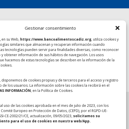
PROYECTOS
Gestionar consentimiento
,
en su Web,
https://www.bancoalimentoscadiz.org
, utiliza cookies y
Empleo y formación
Yo no lo tiro
logías similares que almacenan y recuperan información cuando
Ayuda a desfavorecidos
Aprender comiendo
tas tecnologías pueden servir para finalidades diversas, como reconocer
o y obtener información de sus hábitos de navegación. Los usos
FEGA Frutas y hortalizas
Cocina de aprovechamiento
ue hacemos de estas tecnologías se describen en la información de la
Cookies.
, disponemos de cookies propias y de terceros para el acceso y registro
o de los usuarios. La información sobre las cookies la recibirá en el
AS INFORMACIÓN
, en la Política de Cookies.
raciones web
 al uso de las cookies aprobada en el mes de julio de 2023, con los
el Comité Europeo en Protección de Datos, (CEPD), por el RGPD-UE-
.
SSI-CE-2002/21/CE, actualización, 09/05/2023,
solicitamos su
ento para el uso de cookies en nuestra web/App.
com