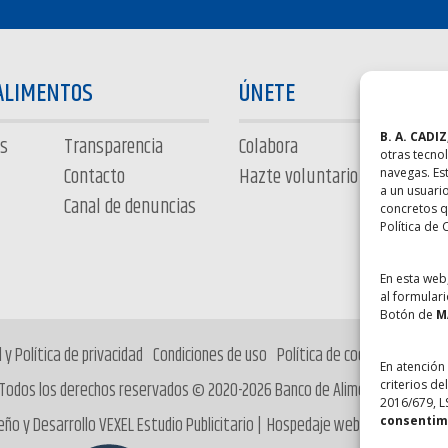
ALIMENTOS
ÚNETE
B. A. CADIZ
s
Transparencia
Colabora
otras tecno
Contacto
Hazte voluntario
navegas. Es
a un usuari
Canal de denuncias
concretos q
Política de 
En esta web
al formulari
Botón de
M
 y Política de privacidad
Condiciones de uso
Política de cookies
Colabo
En atención
criterios d
Todos los derechos reservados © 2020-2026 Banco de Alimentos de Cádiz
2016/679, L
consentimi
eño y Desarrollo
VEXEL Estudio Publicitario
| Hospedaje web:
Hospedados.